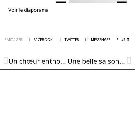
Voir le diaporama
PARTAGER:
FACEBOOK
TWITTER
MESSENGER
PLUS
Un chœur enthousiaste et enthousiasmant !
Une belle saison sportive pour Anthony !