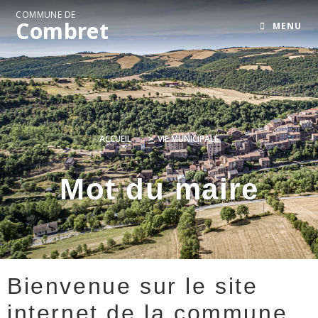
COMMUNE DE
Combret
MENU
ACCUEIL
>
VIE MUNICIPALE
Mot du maire
Bienvenue sur le site
internet de la commune