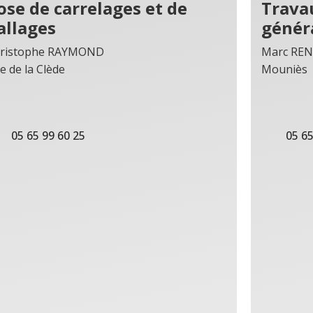
ose de carrelages et de
Trava
allages
génér
ristophe RAYMOND
Marc RE
e de la Clède
Mouniès
05 65 99 60 25
05 65