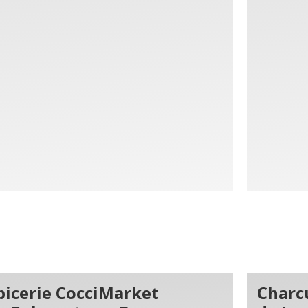
picerie CocciMarket
Charcu