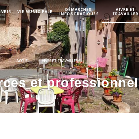
DÉMARCHES,
VIVRE ET
UVRIR
VIE MUNICIPALE
INFOS PRATIQUES
TRAVAILLER
ACCUEIL
>
VIVRE ET TRAVAILLER
es et professionnel