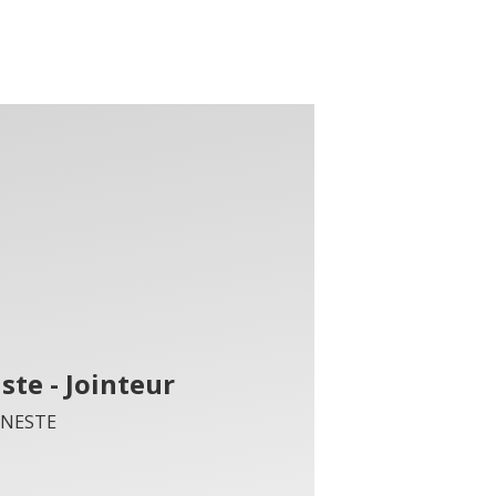
ste - Jointeur
INESTE