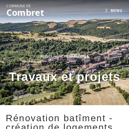
COMMUNE DE
Combret
MENU
ACCUEIL
>
VIE MUNICIPALE
Travaux et projets
Rénovation batîment -
création de logements