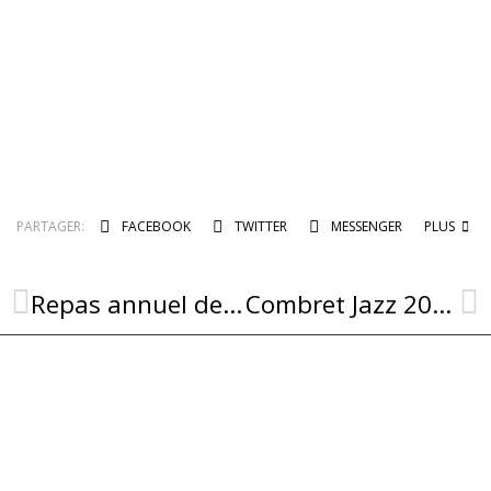
PARTAGER:
FACEBOOK
TWITTER
MESSENGER
PLUS
Repas annuel de la Société de Chasse de Combret le 25 juillet
Combret Jazz 2025 : une soirée musicale exceptionnelle à ne pas manquer !