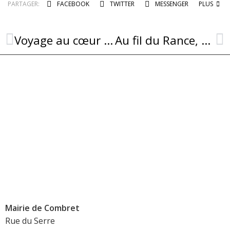
PARTAGER:
FACEBOOK
TWITTER
MESSENGER
PLUS
Voyage au cœur du Moyen Âge avec Taïlitz
Au fil du Rance, une balade nature au cœur de la biodiversité
Mairie de Combret
Rue du Serre