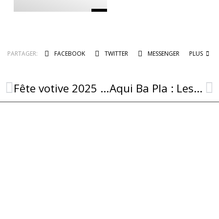
PARTAGER:
FACEBOOK
TWITTER
MESSENGER
PLUS
Fête votive 2025 : Combret a vibré tout le week-end !
Aqui Ba Pla : Les visites de fermes sont de retour : les réservations sont ouvertes !