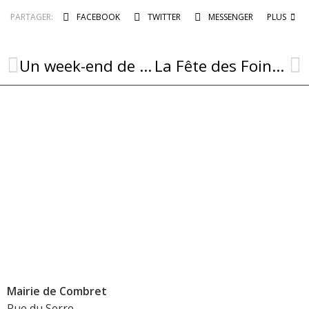
PARTAGER:
FACEBOOK
TWITTER
MESSENGER
PLUS
Un week-end de chant à Combret avec le duo Berezko
La Fête des Foins de retour à Combret !
Mairie de Combret
Rue du Serre