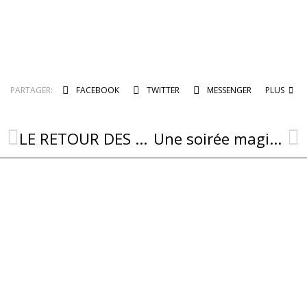
PARTAGER:
FACEBOOK
TWITTER
MESSENGER
PLUS
LE RETOUR DES BALLADES MUSICALES DE COMBRET
Une soirée magique en perspective ce samedi 20 Août à l’église St Jean-Baptiste