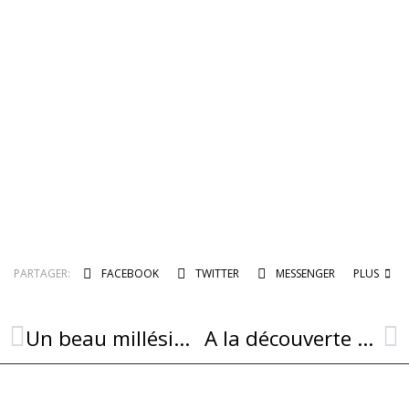
PARTAGER:
FACEBOOK
TWITTER
MESSENGER
PLUS
Un beau millésime pour les balades musicales !
A la découverte des chiroptères le samedi 7 Septembre