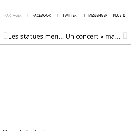
PARTAGER:
FACEBOOK
TWITTER
MESSENGER
PLUS
Les statues menhirs, vestiges millénaires de notre passé
Un concert « masterclass » réussi !