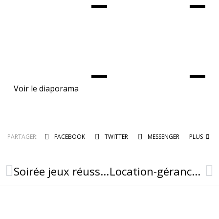
Voir le diaporama
PARTAGER:
FACEBOOK
TWITTER
MESSENGER
PLUS
Soirée jeux réussie !
Location-gérance de l’Auberge de la Tour à Combret