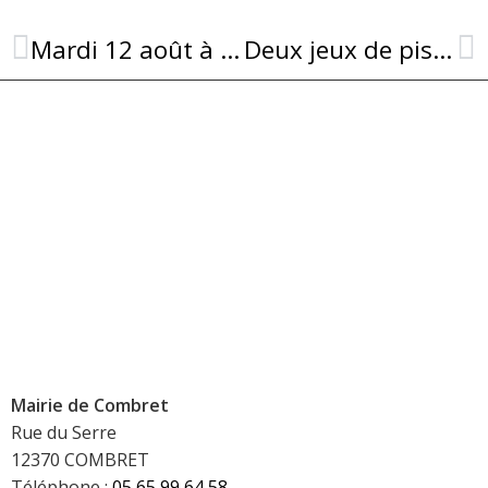
Mardi 12 août à Combret : 4ème Mardi de l’Été !
Deux jeux de piste pour (re)découvrir Combret en s’amusant
Mairie de Combret
Rue du Serre
12370 COMBRET
Téléphone :
05 65 99 64 58