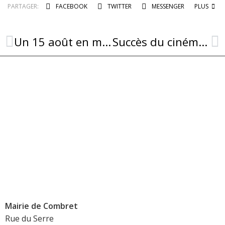
PARTAGER:
FACEBOOK
TWITTER
MESSENGER
PLUS
Un 15 août en musique à l’église de Combret avec le groupe « Djecko »
Succès du cinéma en plein air à Combret
Mairie de Combret
Rue du Serre