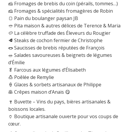
🧀 Fromages de brebis du coin (pérails, tommes…)
🧀 Fromages & spécialités fromagères de Robin
🍞 Pain du boulanger paysan JB
🥙 Pita maison & autres délices de Terence & Maria
🥔 La célèbre truffade des Éleveurs du Rougier
🥩 Steaks de cochon fermier de Christophe
🌭 Saucisses de brebis réputées de François
🥗 Salades savoureuses & beignets de légumes
d’Émilie
🥬 Farcous aux légumes d’Élisabeth
🍮 Poêlée de Remylie
🍦 Glaces & sorbets artisanaux de Philippe
🥞 Crêpes maison d’Anaïs 😋
🍷 Buvette – Vins du pays, bières artisanales &
boissons locales.
🏺 Boutique artisanale ouverte pour vos coups de
cœur.