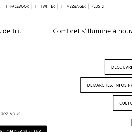
:
FACEBOOK
TWITTER
MESSENGER
PLUS
de tri!
Combret s’illumine à nouv
DÉCOUVR
DÉMARCHES, INFOS P
CULTU
ndez-vous.
IPTION NEWSLETTER