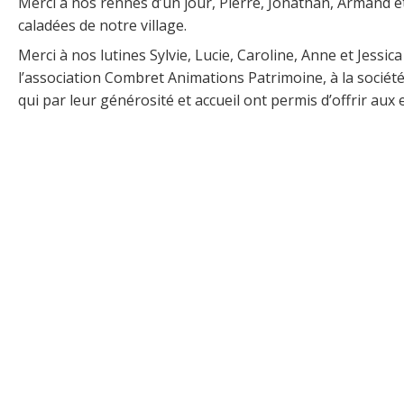
Merci à nos rennes d’un jour, Pierre, Jonathan, Armand e
caladées de notre village.
Merci à nos lutines Sylvie, Lucie, Caroline, Anne et Jessic
l’association Combret Animations Patrimoine, à la société
qui par leur générosité et accueil ont permis d’offrir au