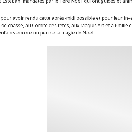
t Estéban, mandatés par le Père Noël, qui ont guidés et anim
a pour avoir rendu cette après-midi possible et pour leur inv
 de chasse, au Comité des fêtes, aux Maquis’Art et à Emilie 
x enfants encore un peu de la magie de Noël.