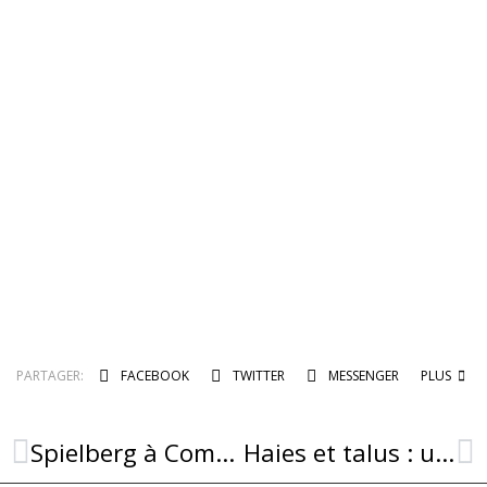
PARTAGER:
FACEBOOK
TWITTER
MESSENGER
PLUS
Spielberg à Combret cet été !
Haies et talus : un écosystème à préserver pour l’avenir