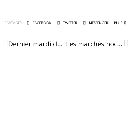
PARTAGER:
FACEBOOK
TWITTER
MESSENGER
PLUS
Dernier mardi de l’été 2024 ce mardi 20 aout !
Les marchés nocturnes se terminent en beauté !