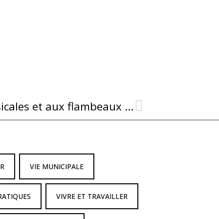
Les ballades poétiques, musicales et aux flambeaux se poursuivent !
IR
VIE MUNICIPALE
RATIQUES
VIVRE ET TRAVAILLER