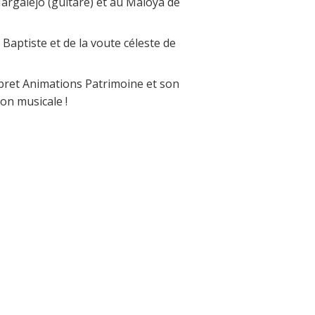
argalejo (guitare) et au Maloya de
 Baptiste et de la voute céleste de
mbret Animations Patrimoine et son
on musicale !