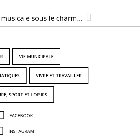
L’Heure exquise : une soirée musicale sous le charme de Combret »
IR
VIE MUNICIPALE
RATIQUES
VIVRE ET TRAVAILLER
RE, SPORT ET LOISIRS
FACEBOOK
INSTAGRAM