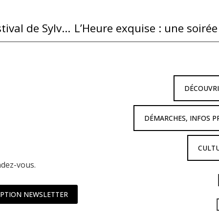
Concert Myrias Trio dans le cadre du festival de Sylvanès
DÉCOUVR
DÉMARCHES, INFOS P
CULTU
ndez-vous.
IPTION NEWSLETTER