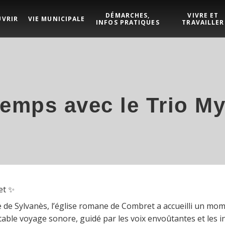
DÉMARCHES,
VIVRE ET
UVRIR
VIE MUNICIPALE
INFOS PRATIQUES
TRAVAILLER
emps avec le Trio My
et ✨
ye de Sylvanès, l’église romane de Combret a accueilli un mom
ble voyage sonore, guidé par les voix envoûtantes et les i