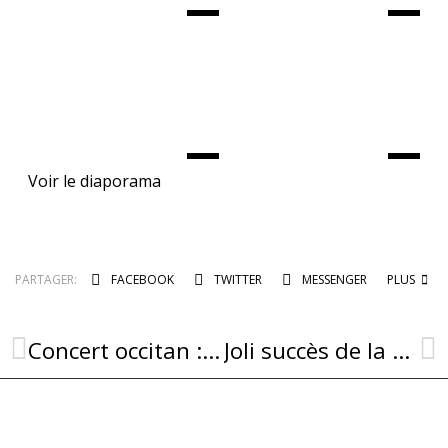
Voir le diaporama
PARTAGER:
FACEBOOK
TWITTER
MESSENGER
PLUS
Concert occitan : les « écrits chantés des troubadours »
Joli succès de la première fête des foins