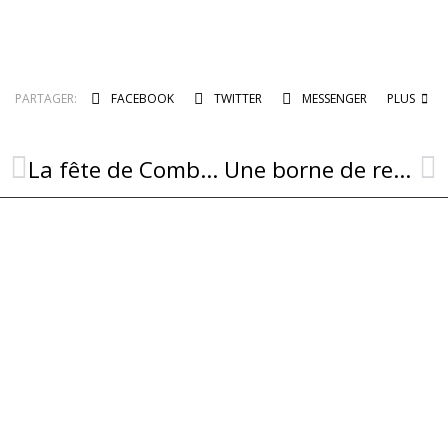
PARTAGER:
FACEBOOK
TWITTER
MESSENGER
PLUS
La fête de Combret approche : rendez-vous les 26, 27 et 28 juin !
Une borne de recharge pour véhicules électriques installée à Combret