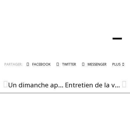
PARTAGER:
FACEBOOK
TWITTER
MESSENGER
PLUS
Un dimanche après-midi festif dans notre petite cité de caractère
Entretien de la voirie