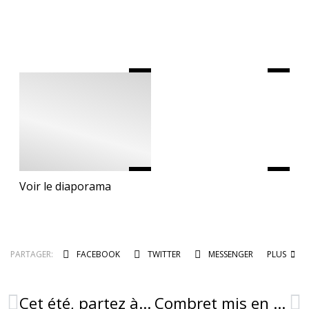
Voir le diaporama
PARTAGER:
FACEBOOK
TWITTER
MESSENGER
PLUS
Cet été, partez à la découverte de Combret !
Combret mis en lumière par les Petites Cités de Caractère