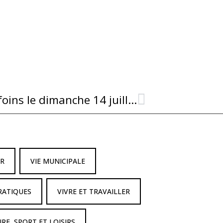
2ème édition de la fête des foins le dimanche 14 juillet !
IR
VIE MUNICIPALE
RATIQUES
VIVRE ET TRAVAILLER
RE, SPORT ET LOISIRS