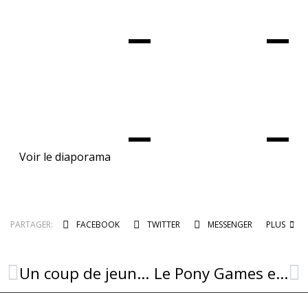
Voir le diaporama
PARTAGER:
FACEBOOK
TWITTER
MESSENGER
PLUS
Un coup de jeune pour la fontaine !
Le Pony Games et le Roucadou sous le feu des projecteurs