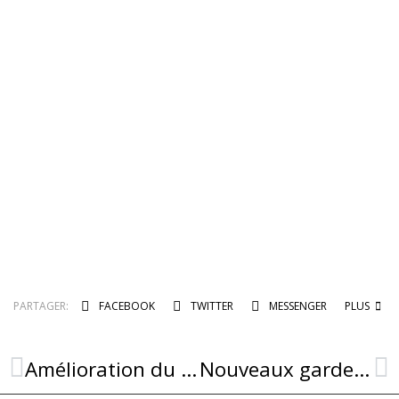
PARTAGER:
FACEBOOK
TWITTER
MESSENGER
PLUS
Amélioration du sentier des falaises de Luz
Nouveaux gardes-corps à la sortie du village