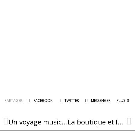
PARTAGER:
FACEBOOK
TWITTER
MESSENGER
PLUS
Un voyage musical autour du monde avec DJECKO à Combret !
La boutique et le Point Info Tourisme de Combret sont ouverts !