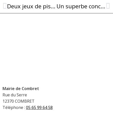
Deux jeux de piste pour (re)découvrir Combret en s’amusant
Un superbe concert du groupe Djecko à Combret
Mairie de Combret
Rue du Serre
12370 COMBRET
Téléphone :
05 65 99 64 58