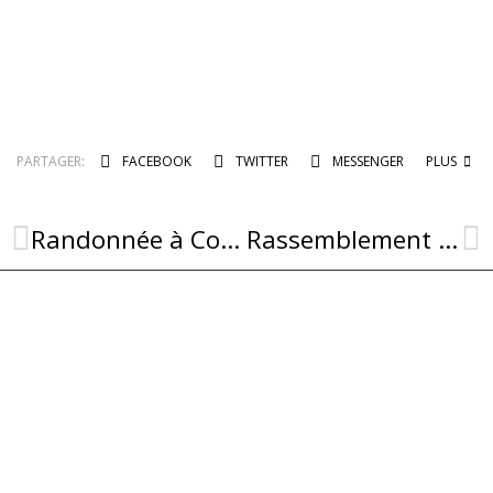
PARTAGER:
FACEBOOK
TWITTER
MESSENGER
PLUS
Randonnée à Combret – Découvrez les paysages du Sud-Aveyron et des contreforts de Lacaune
Rassemblement de la Fédération Régionale des CUMA à Combret