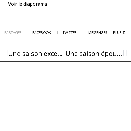
Voir le diaporama
PARTAGER:
FACEBOOK
TWITTER
MESSENGER
PLUS
Une saison exceptionnelle pour Armand !
Une saison époustouflante !