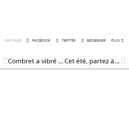
PARTAGER:
FACEBOOK
TWITTER
MESSENGER
PLUS
Combret a vibré au rythme du jazz et de Nougaro !
Cet été, partez à la découverte de Combret !