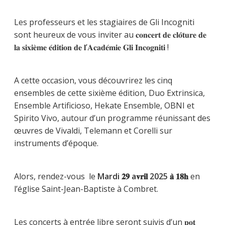
Les professeurs et les stagiaires de Gli Incogniti
sont heureux de vous inviter au 𝐜𝐨𝐧𝐜𝐞𝐫𝐭 𝐝𝐞 𝐜𝐥𝐨̂𝐭𝐮𝐫𝐞 𝐝𝐞
𝐥𝐚 𝐬𝐢𝐱𝐢𝐞̀𝐦𝐞 𝐞́𝐝𝐢𝐭𝐢𝐨𝐧 𝐝𝐞 𝐥’𝐀𝐜𝐚𝐝𝐞́𝐦𝐢𝐞 𝐆𝐥𝐢 𝐈𝐧𝐜𝐨𝐠𝐧𝐢𝐭𝐢 !
A cette occasion, vous découvrirez les cinq
ensembles de cette sixième édition, Duo Extrinsica,
Ensemble Artificioso, Hekate Ensemble, OBNI et
Spirito Vivo, autour d’un programme réunissant des
œuvres de Vivaldi, Telemann et Corelli sur
instruments d’époque.
Alors, rendez-vous le
Mardi 𝟐𝟗 a𝐯𝐫𝐢𝐥 2025 𝐚̀ 𝟏𝟖𝐡
en
l’église Saint-Jean-Baptiste à Combret.
Les concerts à entrée libre seront suivis d’un 𝐩𝐨𝐭