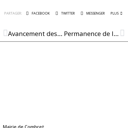
PARTAGER:
FACEBOOK
TWITTER
MESSENGER
PLUS
Avancement des travaux de création de 3 logements rue du Serre
Permanence de la Maison France Services ce mardi 29 avril à Combret
Mairie de Combret