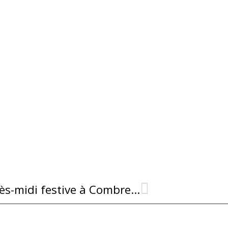
Dimanche 26 octobre — Après-midi festive à Combret pour la traditionnelle CASTAGNADE