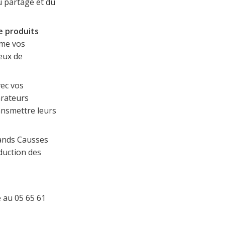
u partage et du
de produits
ême vos
eux de
vec vos
arateurs
ansmettre leurs
rands Causses
éduction des
 au 05 65 61