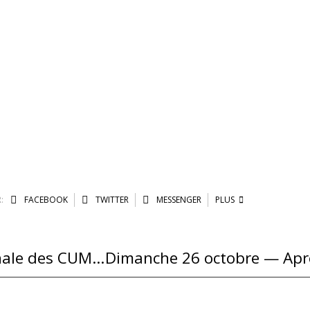
:
FACEBOOK
TWITTER
MESSENGER
PLUS
Rassemblement de la Fédération Régionale des CUMA à Combret