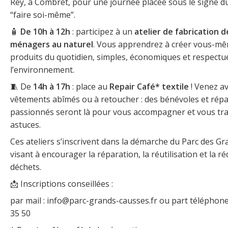
Rey, à Combret, pour une journée placée sous le signe d
“faire soi-même”.
🧴
De 10h à 12h
: participez à un
atelier de fabrication 
ménagers au naturel
. Vous apprendrez à créer vous-m
produits du quotidien, simples, économiques et respectu
l’environnement.
🧵 De
14h à 17h
: place au
Repair Café* textile
! Venez a
vêtements abîmés ou à retoucher : des bénévoles et rép
passionnés seront là pour vous accompagner et vous tr
astuces.
Ces ateliers s’inscrivent dans la démarche du Parc des G
visant à encourager la réparation, la réutilisation et la r
déchets.
📩 Inscriptions conseillées :
par mail : info@parc-grands-causses.fr ou part téléphone
35 50