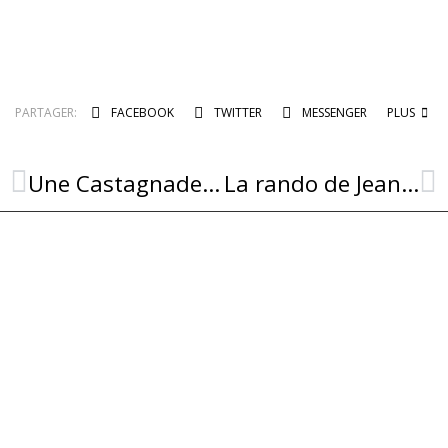
PARTAGER:
FACEBOOK
TWITTER
MESSENGER
PLUS
Une Castagnade bien fraîche !
La rando de Jean Paul : un beau millésime 2025 !