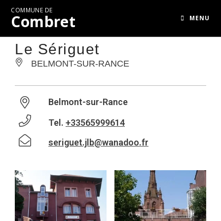
COMMUNE DE
Combret
MENU
Le Sériguet
BELMONT-SUR-RANCE
Belmont-sur-Rance
Tel.
+33565999614
seriguet.jlb@wanadoo.fr