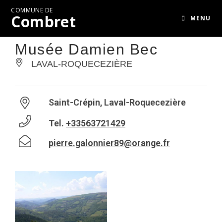
COMMUNE DE
Combret
MENU
Musée Damien Bec
LAVAL-ROQUECEZIÈRE
Saint-Crépin, Laval-Roquecezière
Tel.
+33563721429
pierre.galonnier89@orange.fr