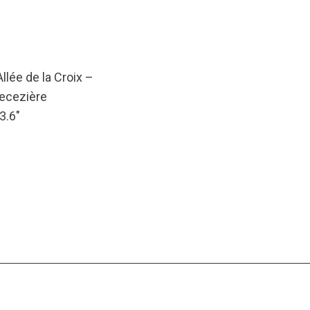
lée de la Croix –
uecezière
3.6″