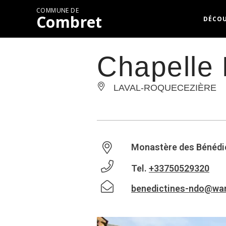
COMMUNE DE
Combret
DÉCO
Chapelle 
LAVAL-ROQUECEZIÈRE
Monastère des Bénédict
Tel.
+33750529320
benedictines-ndo@wa