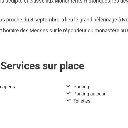
ois sculpté et classé aux Monuments Historiques, les dev
s proche du 8 septembre, a lieu le grand pèlerinage à No
s et horaire des Messes sur le répondeur du monastère au 
Services sur place
icapées
Parking
Parking autocar
Toilettes