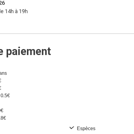
26
de 14h à 19h
e paiement
 ans
€
€
e 0.5€
0€
18€
Espèces