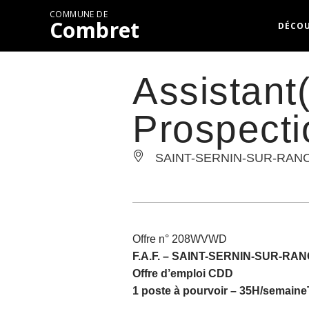
COMMUNE DE
Combret
DÉCO
Assistant
Prospecti
SAINT-SERNIN-SUR-RAN
Offre n° 208WVWD
F.A.F. –
SAINT-SERNIN-SUR-RA
Offre d’emploi CDD
1 poste à pourvoir – 35H/semaine