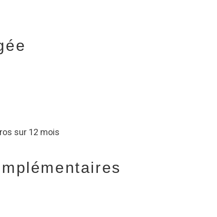
gée
uros sur 12 mois
omplémentaires