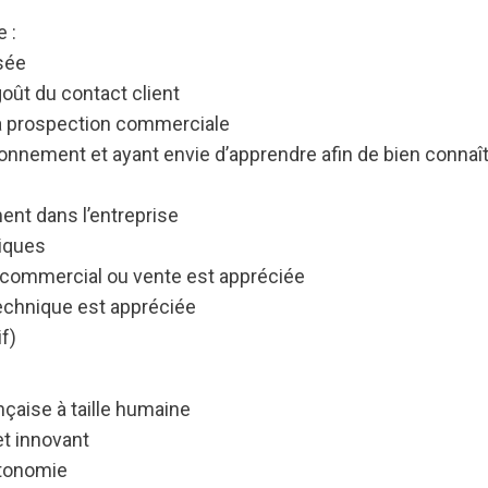
 :
sée
goût du contact client
 la prospection commerciale
onnement et ayant envie d’apprendre afin de bien connaît
ent dans l’entreprise
tiques
 commercial ou vente est appréciée
echnique est appréciée
f)
nçaise à taille humaine
t innovant
utonomie