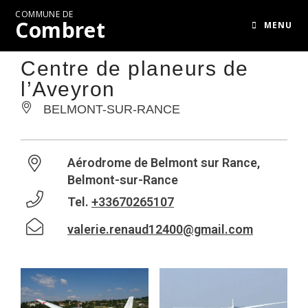
COMMUNE DE
Combret
MENU
Centre de planeurs de
l’Aveyron
BELMONT-SUR-RANCE
Aérodrome de Belmont sur Rance,
Belmont-sur-Rance
Tel.
+33670265107
valerie.renaud12400@gmail.com